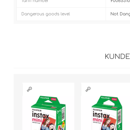
Tariff number
9006531
Dangerous goods level
Not Dan
KUNDE