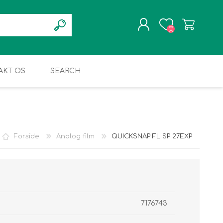
(0)
AKT OS
SEARCH
REGISTRÉR
LOGIN
Forside
Analog film
QUICKSNAP FL SP 27EXP
7176743