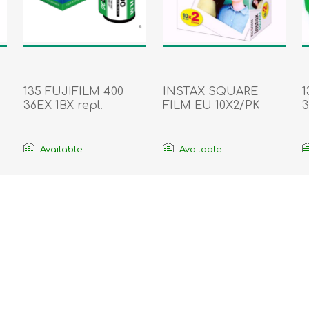
135 FUJIFILM 400
INSTAX SQUARE
1
36EX 1BX repl.
FILM EU 10X2/PK
3
16921567
(Replaces 16576520)
Available
Available