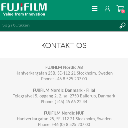
(0)
KONTAKT OS
REGISTRÉR
FUJIFILM Nordic AB
LOGIN
Hantverkargatan 25B, SE-112 21 Stockholm, Sweden
ØNSKELISTE
Phone: +46 8 525 237 00
(0)
FUJIFILM Nordic Danmark - Filial
Telegrafvej 5, opgang 2, 2. sal 2750 Ballerup, Danmark
Phone: (+45) 45 66 22 44
FUJIFILM Nordic NUF
Hantverkargatan 25, SE-112 21 Stockholm, Sweden
Phone: +46 (0) 8 525 237 00