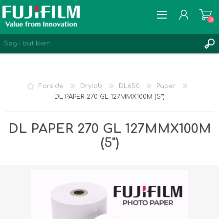
(0)
Forside
Drylab
DL650
Paper
DL PAPER 270 GL 127MMX100M (5")
REGISTRÉR
LOGIN
DL PAPER 270 GL 127MMX100M
ØNSKELISTE
(0)
(5")