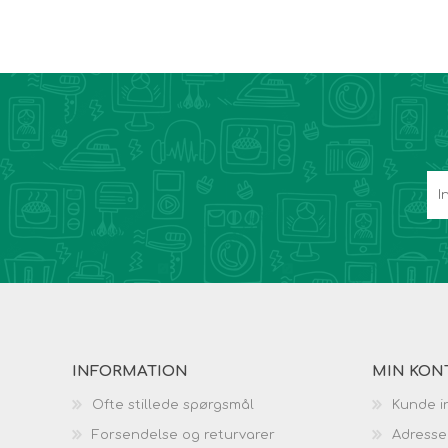
INFORMATION
MIN KON
Ofte stillede spørgsmål
Kunde i
Forsendelse og returvarer
Adresse