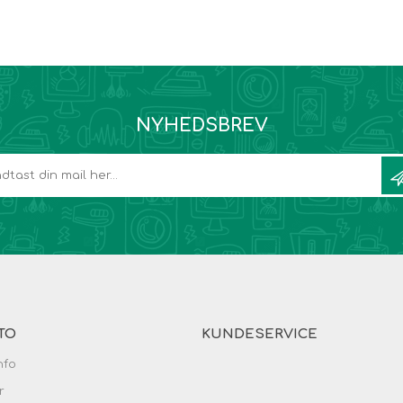
NYHEDSBREV
TO
KUNDESERVICE
nfo
r